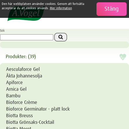
Den här webbplatsen använder cookies. Genom att fortsätta
Stäng

accepterar du att cookies används.
Mer information
Sök
Produkter: (39)
Aesculaforce Gel
Äkta Johannesolja
Apiforce
Arnica Gel
Bambu
Bioforce Crème
Bioforce Germinator - platt lock
Biotta Breuss
Biotta Grönsaks-Cocktail