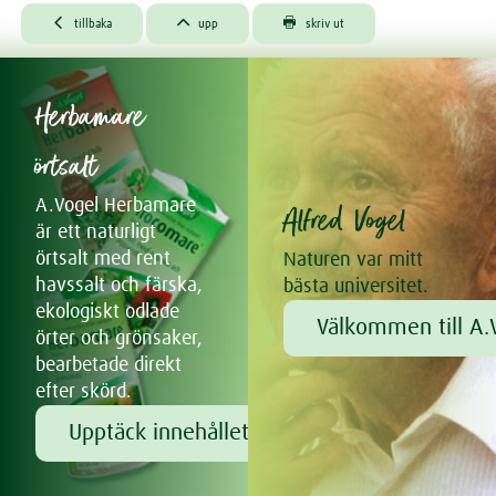
Kelpasan



tillbaka
upp
skriv ut
Lecithin
Molkosan Original
Ögondroppar
Herbamare
Po-Ho Olja
Sabamin
örtsalt
Salvia
Santasapina Bonbons
A.Vogel Herbamare
Alfred Vogel
Trocomare örtsalt
är ett naturligt
Vallörtscrème
örtsalt med rent
Naturen var mitt
havssalt och färska,
bästa universitet.
ekologiskt odlade
Välkommen till A.V
örter och grönsaker,
bearbetade direkt
efter skörd.
Upptäck innehållet!