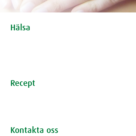
Tweet
Share this selection
Hälsa
Oro och nedstämdhet
Stress
Förkylning
Sömnproblem
Recept
Nyttiga recept
Supersmoothies
Rödbetsbrownie
Kontakta oss