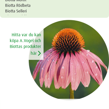
Biotta Morot
Biotta Rödbeta
Biotta Selleri
Biotta Surkål
Biotta Svartvinbär
Biotta Tomat
Cynaramin
Hitta var du kan
Dormeasan
köpa A.Vogel och
Drosinula
Biottas produkter
Echinacea Crème
här
Echinacea Tandkräm
Echinaforce comp
Echinaforce droppar
Echinaforce Forte
Echinaforce tabletter
Herbamare Original örtsalt
Herbamare Örtbuljong
Herbamare Örtbuljong - låg salthalt
Herbamare Spicy örtsalt
Hypermin