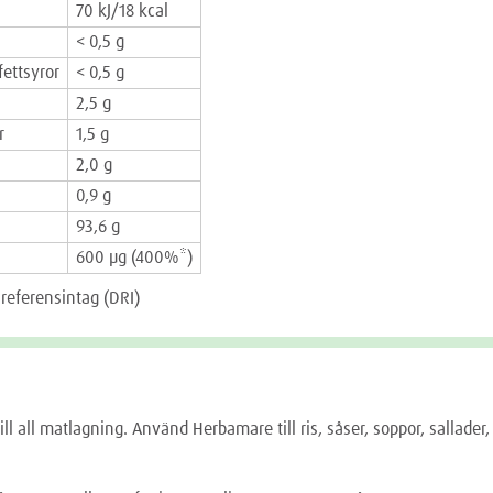
70 kJ/18 kcal
< 0,5 g
fettsyror
< 0,5 g
2,5 g
r
1,5 g
2,0 g
0,9 g
93,6 g
600 µg (400%*)
 referensintag (DRI)
g
ll all matlagning. Använd Herbamare till ris, såser, soppor, sallader,