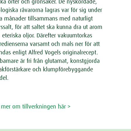
ska örter och grönsaker. De nyskördade,
logiska råvarorna lagras var för sig under
ra månader tillsammans med naturligt
ssalt, för att saltet ska kunna dra ut arom
 eteriska oljor. Därefter vakuumtorkas
redienserna varsamt och mals ner för att
ndas enligt Alfred Vogels originalrecept.
bamare är fri från glutamat, konstgjorda
kförstärkare och klumpförebyggande
del.
 mer om tillverkningen här >