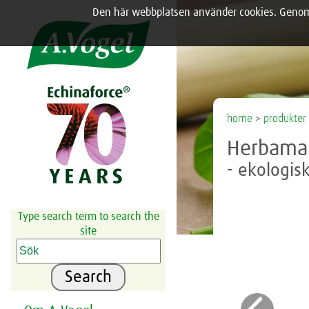
Den här webbplatsen använder cookies. Genom a
Share this selection

home
>
produkter
Herbamar
- ekologisk
Type search term to search the
site
Search