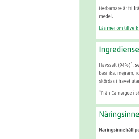
Herbamare är fri f
medel.
Läs mer om tillver
Ingrediense
Havssalt (94%)*,
se
basilika, mejram, r
skördas i havet utan
*Från Camargue i s
Näringsinne
Näringsinnehåll p