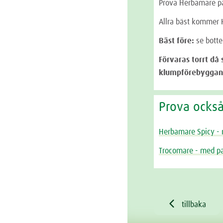
Prova Herbamare på 
Allra bäst kommer H
Bäst före:
se botte
Förvaras torrt då 
klumpförebyggan
Prova ocks
Herbamare Spicy - 
Trocomare - med pa

tillbaka