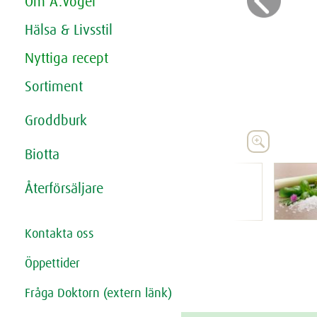
Previo
Om A.Vogel
Hälsa & Livsstil
Nyttiga recept
Sortiment
Groddburk




Biotta
Återförsäljare
Kontakta oss
Öppettider
Fråga Doktorn (extern länk)