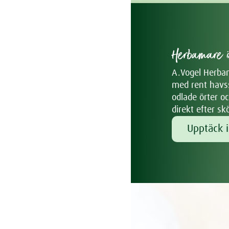
Herbamare ö
A.Vogel Herbama
med rent havss
odlade örter o
direkt efter sk
Upptäck i