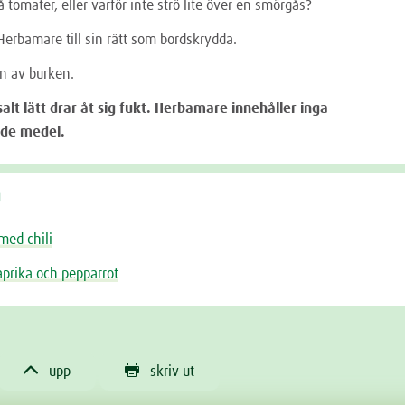
tomater, eller varför inte strö lite över en smörgås?
erbamare till sin rätt som bordskrydda.
n av burken.
salt lätt drar åt sig fukt. Herbamare innehåller inga
de medel.
å
med chili
prika och pepparrot


upp
skriv ut