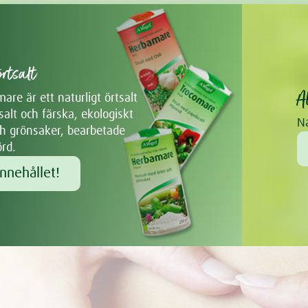
rtsalt
A
re är ett naturligt örtsalt
alt och färska, ekologiskt
Na
ch grönsaker, bearbetade
örd.
nnehållet!