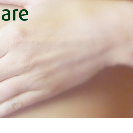
gare
e