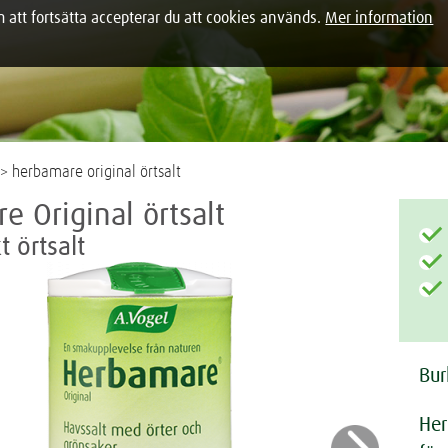
tt fortsätta accepterar du att cookies används.
Mer information
> herbamare original örtsalt
e Original örtsalt
t örtsalt
Bur
Her