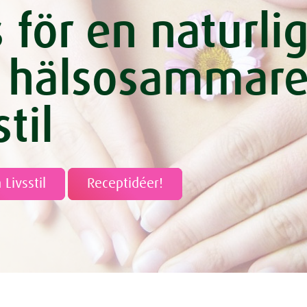
s för en naturli
 hälsosammar
stil
 Livsstil
Receptidéer!