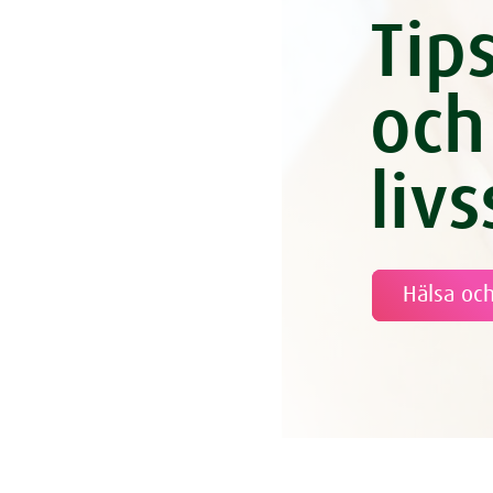
Tip
och
livs
Hälsa och