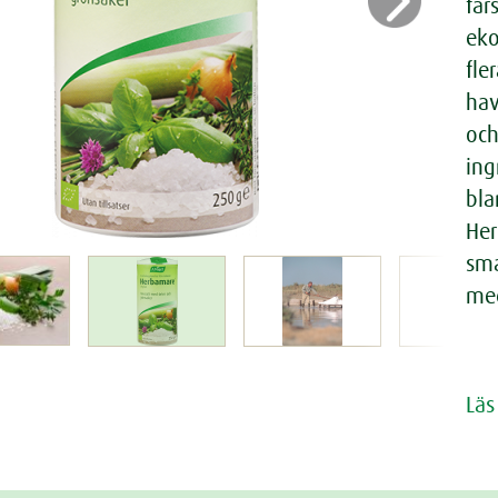
us
Next
fär
eko
fle
hav
och
ing
bla
Her
sma
me
Läs