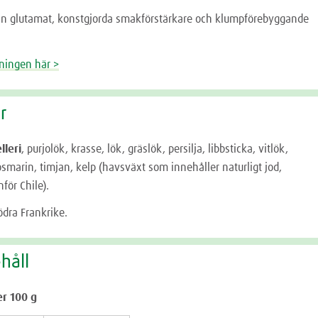
rån glutamat, konstgjorda smakförstärkare och klumpförebyggande
kningen här >
r
lleri
, purjolök, krasse, lök, gräslök, persilja, libbsticka, vitlök,
osmarin, timjan, kelp (havsväxt som innehåller naturligt jod,
för Chile).
ödra Frankrike.
håll
er 100 g