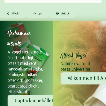



tillbaka
upp
skriv ut
Herbamare
örtsalt
A.Vogel Herbamare
Alfred Vogel
är ett naturligt
örtsalt med rent
Naturen var mitt
havssalt och färska,
bästa universitet.
ekologiskt odlade
Välkommen till A.V
örter och grönsaker,
bearbetade direkt
efter skörd.
Upptäck innehållet!