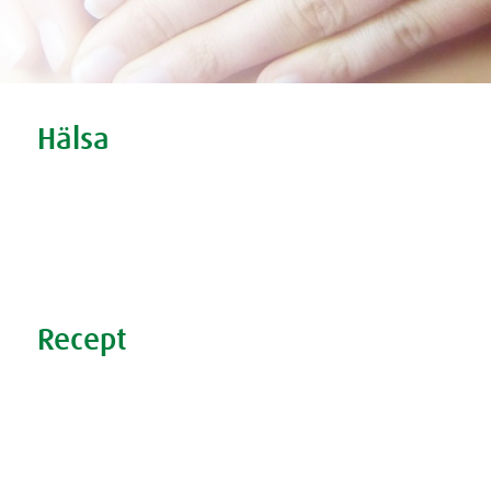
Tweet
Share this selection
Hälsa
Oro och nedstämdhet
Stress
Förkylning
Sömnproblem
Recept
Nyttiga recept
Supersmoothies
Rödbetsbrownie