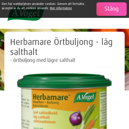
Den här webbplatsen använder cookies. Genom att fortsätta
Stäng

accepterar du att cookies används.
Mer information
Herbamare Örtbuljong - låg
salthalt
- örtbuljong med lägre salthalt