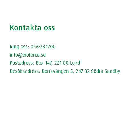
Supersmoothies
Rödbetsbrownie
Kontakta oss
Kontakta oss
Ring oss: 046-234700
info@bioforce.se
Postadress: Box 147, 221 00 Lund
Besöksadress: Borrsvängen 5, 247 32 Södra Sandby
Öppettider
Fråga Doktorn (extern länk)
Cookies
Dataskyddspolicy