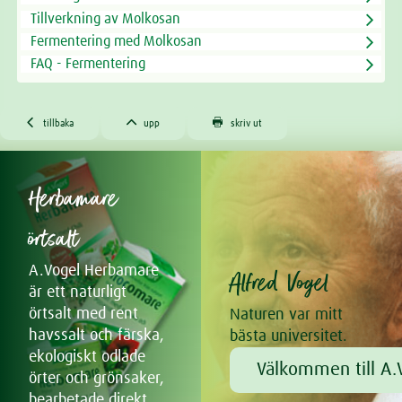
Tillverkning av Molkosan
Fermentering med Molkosan
FAQ - Fermentering



tillbaka
upp
skriv ut
Herbamare
örtsalt
A.Vogel Herbamare
Alfred Vogel
är ett naturligt
örtsalt med rent
Naturen var mitt
havssalt och färska,
bästa universitet.
ekologiskt odlade
Välkommen till A.V
örter och grönsaker,
bearbetade direkt