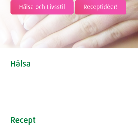
Hälsa och Livsstil
Receptidéer!
Tweet
Share this selection
Hälsa
Oro och nedstämdhet
Stress
Förkylning
Sömnproblem
Recept
Nyttiga recept