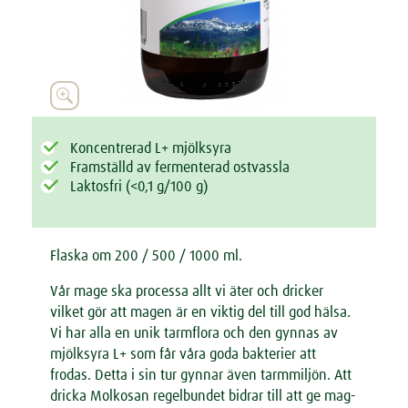



Koncentrerad L+ mjölksyra
Framställd av fermenterad ostvassla
Laktosfri (<0,1 g/100 g)
Flaska om 200 / 500 / 1000 ml.
Vår mage ska processa allt vi äter och dricker
vilket gör att magen är en viktig del till god hälsa.
Vi har alla en unik tarmflora och den gynnas av
mjölksyra L+ som får våra goda bakterier att
frodas. Detta i sin tur gynnar även tarmmiljön. Att
dricka Molkosan regelbundet bidrar till att ge mag-