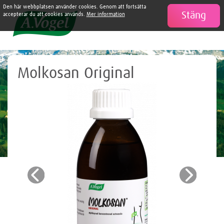
Den här webbplatsen använder cookies. Genom att fortsätta
Stäng

accepterar du att cookies används.
Mer information
Molkosan Original
Previous
Next