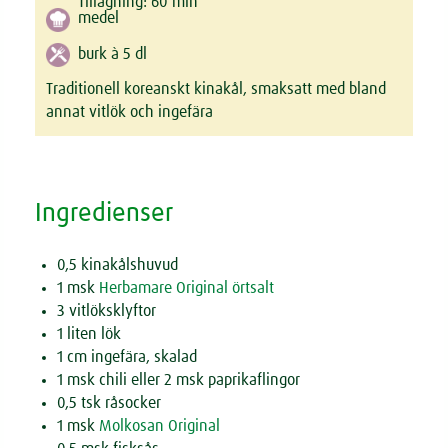
Tillagning:
60
min
medel
burk à 5 dl
Traditionell koreanskt kinakål, smaksatt med bland
annat vitlök och ingefära
Ingredienser
0,5 kinakålshuvud
1 msk
Herbamare Original örtsalt
3 vitlöksklyftor
1 liten lök
1 cm ingefära, skalad
1 msk chili eller 2 msk paprikaflingor
0,5 tsk råsocker
1 msk
Molkosan Original