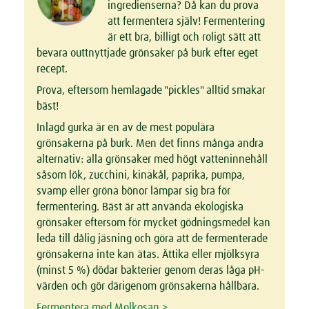
ingredienserna? Då kan du prova
att fermentera själv! Fermentering
är ett bra, billigt och roligt sätt att
bevara outtnyttjade grönsaker på burk efter eget
recept.
Prova, eftersom hemlagade "pickles" alltid smakar
bäst!
Inlagd gurka är en av de mest populära
grönsakerna på burk. Men det finns många andra
alternativ: alla grönsaker med högt vatteninnehåll
såsom lök, zucchini, kinakål, paprika, pumpa,
svamp eller gröna bönor lämpar sig bra för
fermentering. Bäst är att använda ekologiska
grönsaker eftersom för mycket gödningsmedel kan
leda till dålig jäsning och göra att de fermenterade
grönsakerna inte kan ätas. Ättika eller mjölksyra
(minst 5 %) dödar bakterier genom deras låga pH-
värden och gör därigenom grönsakerna hållbara.
Fermentera med Molkosan >