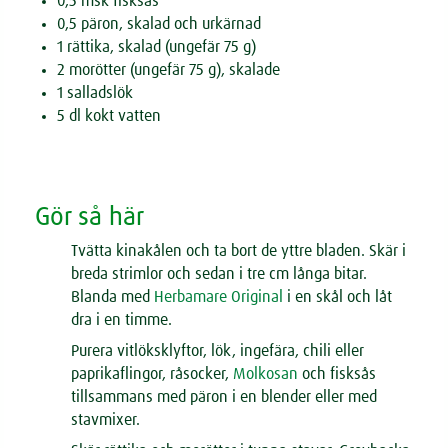
0,5 msk fisksås
0,5 päron, skalad och urkärnad
1 rättika, skalad (ungefär 75 g)
2 morötter (ungefär 75 g), skalade
1 salladslök
5 dl kokt vatten
Gör så här
Tvätta kinakålen och ta bort de yttre bladen. Skär i
breda strimlor och sedan i tre cm långa bitar.
Blanda med
Herbamare Original
i en skål och låt
dra i en timme.
Purera vitlöksklyftor, lök, ingefära, chili eller
paprikaflingor, råsocker,
Molkosan
och fisksås
tillsammans med päron i en blender eller med
stavmixer.