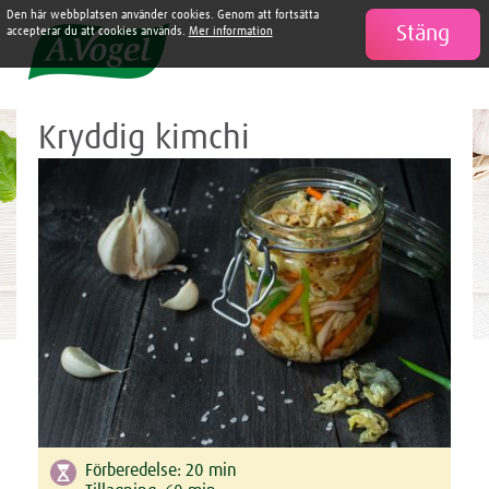
Nyttiga och utsökta recept från A.Vogel
Den här webbplatsen använder cookies. Genom att fortsätta
Stäng

accepterar du att cookies används.
Mer information
Kryddig kimchi
Förberedelse:
20
min