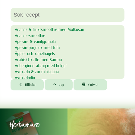
Ananas & fruktsmoothie med Molkosan
Ananas-smoothie
Apelsin- & vaniljgranola
Apelsin-purjolök med tofu
Äpple- och kanelbagels
Arabiskt kaffe med Bambu
Auberginegratäng med bulgur
Avokado & zucchinisoppa
Avokadodip
Avokadodipp med groddar



tillbaka
upp
skriv ut
Avokadosoppa
Bakad havregröt med blåbär, äpple och nötter
Bambu apelsinkräm
Bambu cappuccino
Bambu coconut dream
Bambu glassdrink
Herbamare
Bambu Iced Coffee
Bambu kokos-choko