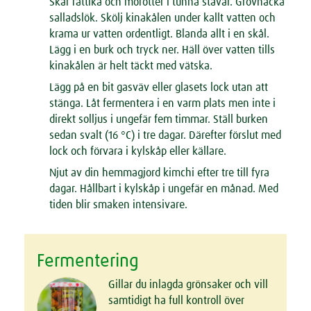
Skär rättika och morötter i tunna stavar. Grovhacka
salladslök. Skölj kinakålen under kallt vatten och
krama ur vatten ordentligt. Blanda allt i en skål.
Lägg i en burk och tryck ner. Häll över vatten tills
kinakålen är helt täckt med vätska.
Lägg på en bit gasväv eller glasets lock utan att
stänga. Låt fermentera i en varm plats men inte i
direkt solljus i ungefär fem timmar. Ställ burken
sedan svalt (16 °C) i tre dagar. Därefter förslut med
lock och förvara i kylskåp eller källare.
Njut av din hemmagjord kimchi efter tre till fyra
dagar. Hållbart i kylskåp i ungefär en månad. Med
tiden blir smaken intensivare.
Fermentering
Gillar du inlagda grönsaker och vill
samtidigt ha full kontroll över