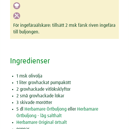
För ingefäraälskare: tillsätt 2 msk färsk riven ingefära
till buljongen.
Ingredienser
1 msk olivolja
1 liter grovhackat pumpakött
2 grovhackade vitlöksklyftor
2 små grovhackade lökar
3 skivade morötter
5 dl
Herbamare Örtbuljong
eller
Herbamare
Örtbuljong - låg salthalt
Herbamare Original örtsalt
peppar