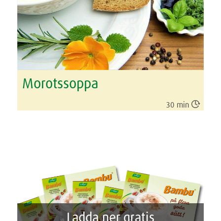
Morotssoppa

30 min
Ladda ner gratis