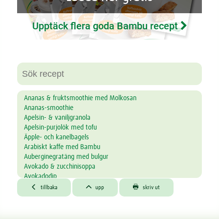
Upptäck flera goda Bambu recept
Ananas & fruktsmoothie med Molkosan
Ananas-smoothie
Apelsin- & vaniljgranola
Apelsin-purjolök med tofu
Äpple- och kanelbagels
Arabiskt kaffe med Bambu
Auberginegratäng med bulgur
Avokado & zucchinisoppa
Avokadodip
Avokadodipp med groddar



tillbaka
upp
skriv ut
Avokadosoppa
Bakad havregröt med blåbär, äpple och nötter
Bambu apelsinkräm