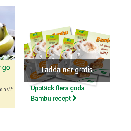
ngo
Ladda ner gratis
Upptäck flera goda

min
Bambu recept