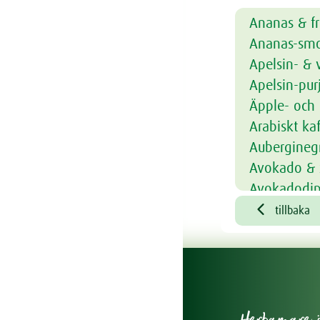
Ananas & f
Ananas-smo
Apelsin- & 
Apelsin-pur
Äpple- och
Arabiskt k
Aubergineg
Avokado & 
Avokadodi
Avokadodi

tillbaka
Avokadoso
Bakad havre
Bambu ape
Bambu cap
Bambu coc