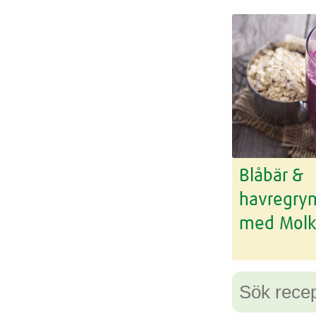
Blåbär &
havregry
med Molk