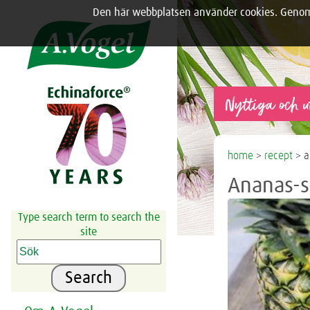
Den här webbplatsen använder cookies. Genom a
Share this selection

Nyttiga och u
home
>
recept
> a
Ananas-
Type search term to search the
site
Search