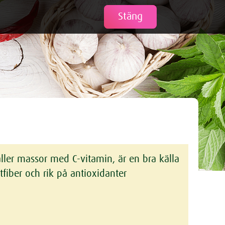
Tweet
Stäng
ller massor med C-vitamin, är en bra källa
stfiber och rik på antioxidanter