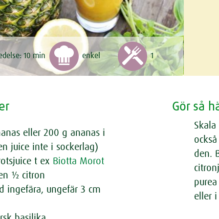
edelse:
10
min
enkel
1
er
Gör så h
Skala
anas eller 200 g ananas i
också 
en juice inte i sockerlag)
den. 
otsjuice t ex
Biotta Morot
citron
 en ½ citron
purea
ad ingefära, ungefär 3 cm
eller 
o
rsk basilika