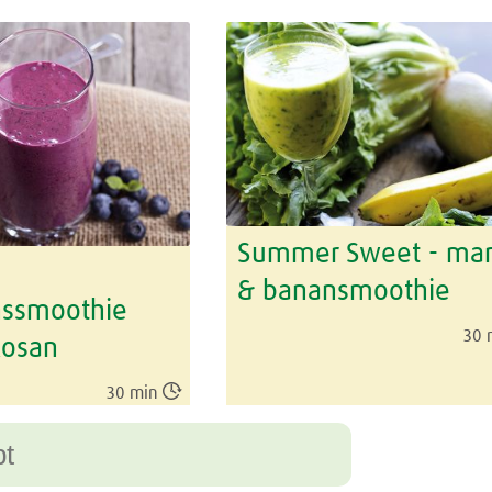
Summer Sweet - ma
& banansmoothie
nssmoothie
30 
osan

30 min