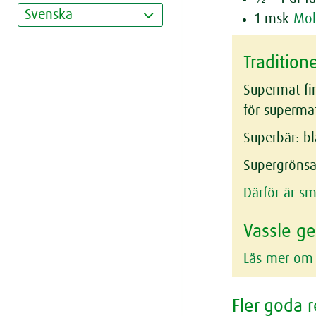
Svenska
1 msk
Mol
Tradition
Supermat fin
för supermat
Superbär:
bl
Supergrönsa
Därför är sm
Vassle g
Läs mer om
Fler goda 