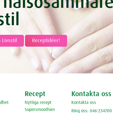
 hälsosammar
ed bärsås
ör fermentering
stil
avregrynssmoothie med Molkosan
ch päronsoppa
 med rödbetor
med färska groddar
 Livsstil
Receptidéer!
u
lja-marinad
-tarteletter
 ärter
olöksoppa
urtsås - med Herbamare Spicy
Recept
Kontakta oss
paccio med rosépeppar
dhet
Nyttiga recept
Kontakta oss
de gurkor
Supersmoothies
Ring oss: 046-234700
ival - blåbär & dadelsmoothie