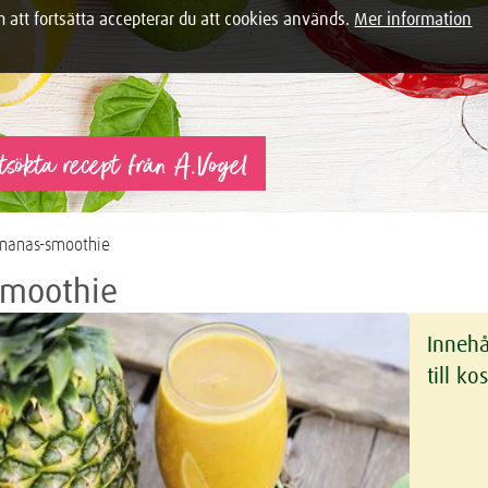
tt fortsätta accepterar du att cookies används.
Mer information
tsökta recept från A.Vogel
nanas-smoothie
smoothie
Innehå
till ko