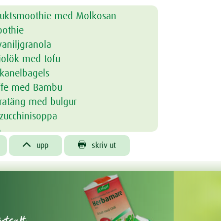
ruktsmoothie med Molkosan
othie
vaniljgranola
jolök med tofu
 kanelbagels
affe med Bambu
ratäng med bulgur
zucchinisoppa
p
pp med groddar


upp
skriv ut
ppa
gröt med blåbär, äpple och nötter
lsinkräm
puccino
onut dream