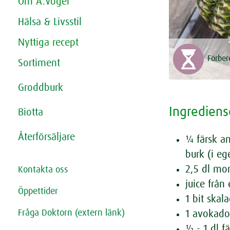
Om A.Vogel
Hälsa & Livsstil
Nyttiga recept
Förber
Sortiment
Groddburk
Ingrediens
Biotta
Återförsäljare
¼ färsk an
burk (i eg
2,5 dl mor
Kontakta oss
juice från
Öppettider
1 bit skal
Fråga Doktorn (extern länk)
1 avokad
½ - 1 dl fä