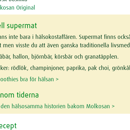
kosan Original
ell supermat
ns inte bara i hälsokostaffären. Supermat finns också 
 men visste du att även ganska traditionella livsmede
åbär, hallon, björnbär, körsbär och granatäpplen.
ker:
rödlök, champinjoner, paprika, pak choi, grönkå
oothies bra för hälsan >
enom tiderna
 den hälsosamma historien bakom Molkosan >
recept