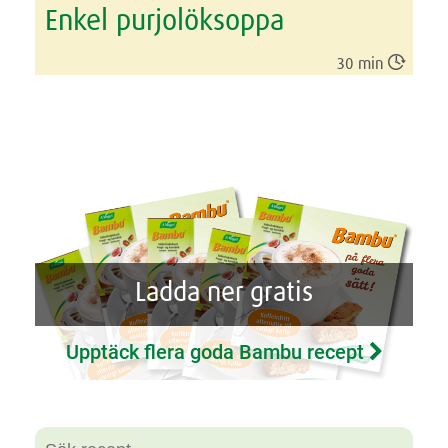
Enkel purjolöksoppa

30 min
Ladda ner gratis
Upptäck flera goda Bambu recept