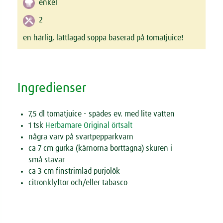
enkel
2
en härlig, lättlagad soppa baserad på tomatjuice!
Ingredienser
7,5 dl tomatjuice - spädes ev. med lite vatten
1 tsk
Herbamare Original örtsalt
några varv på svartpepparkvarn
ca 7 cm gurka (kärnorna borttagna) skuren i
små stavar
ca 3 cm finstrimlad purjolök
citronklyftor och/eller tabasco