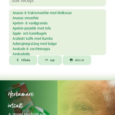
Ananas & fruktsmoothie med Molkosan
Ananas-smoothie
Apelsin- & vaniljgranola
Apelsin-purjolök med tofu
Äpple- och kanelbagels
Arabiskt kaffe med Bambu
Auberginegratäng med bulgur
Avokado & zucchinisoppa
Avokadodip
Avokadodipp med groddar



tillbaka
upp
skriv ut
Avokadosoppa
Bakad havregröt med blåbär, äpple och nötter
Bambu apelsinkräm
Bambu cappuccino
Bambu coconut dream
Bambu glassdrink
Herbamare
Bambu Iced Coffee
Bambu kokos-choko
örtsalt
Bambu kryddkaka
Bambu latte macchiato
A.Vogel Herbamare