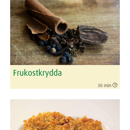
Frukostkrydda

30 min