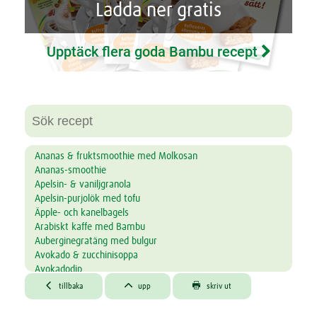
Ladda ner gratis
Upptäck flera goda Bambu recept
Ananas & fruktsmoothie med Molkosan
Ananas-smoothie
Apelsin- & vaniljgranola
Apelsin-purjolök med tofu
Äpple- och kanelbagels
Arabiskt kaffe med Bambu
Auberginegratäng med bulgur
Avokado & zucchinisoppa
Avokadodip
Avokadodipp med groddar



tillbaka
upp
skriv ut
Avokadosoppa
Bakad havregröt med blåbär, äpple och nötter