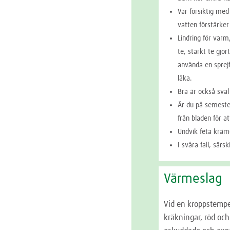
Var försiktig med 
vatten förstärker
Lindring för varm
te, starkt te gjo
använda en sprejf
läka.
Bra är också sval
Är du på semeste
från bladen för a
Undvik feta kräme
I svåra fall, särs
Värmeslag
Vid en kroppstemper
kräkningar, röd och