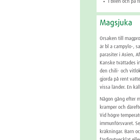
I bilen och på 
Magsjuka
Orsaken till magpro
är bl a campylo-, sa
parasiter i Asien,
Kanske tvättades int
den chili- och vitl
gjorda på rent vat
vissa länder. En kä
Någon gång efter m
kramper och däreft
Vid högre temperatu
immunförsvaret. Sem
kräkningar. Barn o
färdigutvecklat elle