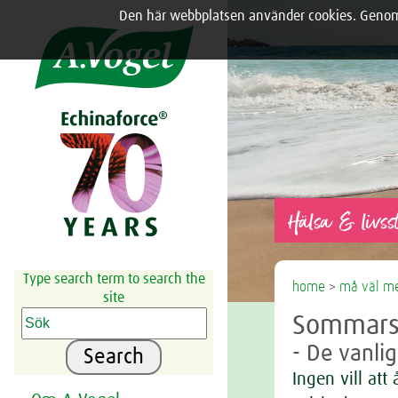
Den här webbplatsen använder cookies. Genom a
Share this selection

Hälsa & livsst
Type search term to search the
home
>
må väl me
site
Sommars
- De vanli
Search
Ingen vill att