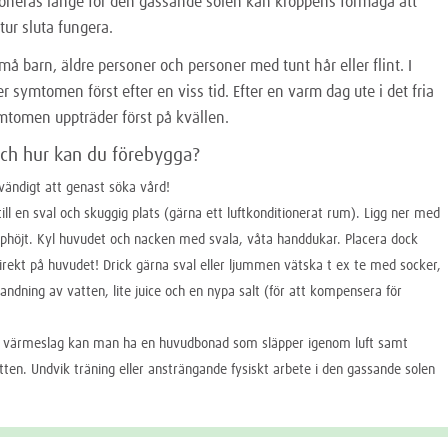
neras länge för den gassande solen kan kroppens förmåga att
tur sluta fungera.
små barn, äldre personer och personer med tunt hår eller flint. I
r symtomen först efter en viss tid. Efter en varm dag ute i det fria
mtomen uppträder först på kvällen.
och hur kan du förebygga?
vändigt att genast söka vård!
ill en sval och skuggig plats (gärna ett luftkonditionerat rum). Ligg ner med
phöjt. Kyl huvudet och nacken med svala, våta handdukar. Placera dock
direkt på huvudet! Drick gärna sval eller ljummen vätska t ex te med socker,
blandning av vatten, lite juice och en nypa salt (för att kompensera för
a värmeslag kan man ha en huvudbonad som släpper igenom luft samt
ten. Undvik träning eller ansträngande fysiskt arbete i den gassande solen