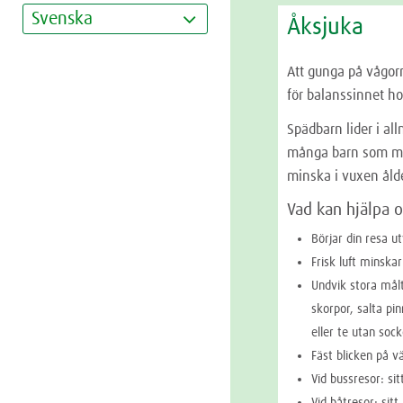
Svenska
Åksjuka
Att gunga på vågorn
för balanssinnet h
Spädbarn lider i al
många barn som mår
minska i vuxen ålde
Vad kan hjälpa 
Börjar din resa ut
Frisk luft minska
Undvik stora målt
skorpor, salta pi
eller te utan sock
Fäst blicken på v
Vid bussresor: sit
Vid båtresor: sit