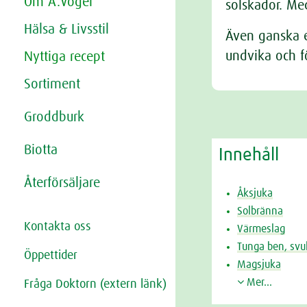
Om A.Vogel
solskador. Me
Hälsa & Livsstil
Även ganska e
undvika och 
Nyttiga recept
Sortiment
Groddburk
Biotta
Innehåll
Återförsäljare
Åksjuka
Solbränna
Kontakta oss
Värmeslag
Tunga ben, svul
Öppettider
Magsjuka
Mer...
Fråga Doktorn (extern länk)