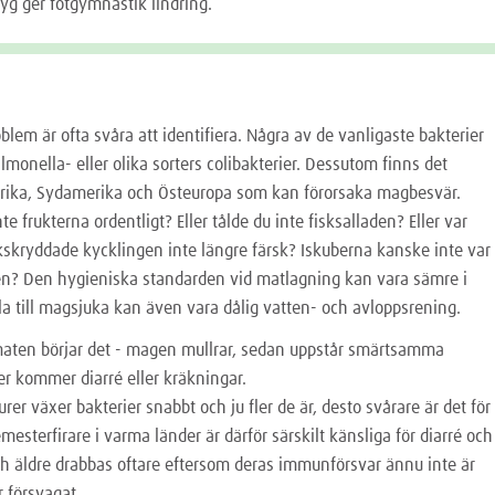
flyg ger fotgymnastik lindring.
blem är ofta svåra att identifiera. Några av de vanligaste bakterier
lmonella- eller olika sorters colibakterier. Dessutom finns det
 Afrika, Sydamerika och Östeuropa som kan förorsaka magbesvär.
e frukterna ordentligt? Eller tålde du inte fisksalladen? Eller var
ökskryddade kycklingen inte längre färsk? Iskuberna kanske inte var
ten? Den hygieniska standarden vid matlagning kan vara sämre i
lla till magsjuka kan även vara dålig vatten- och avloppsrening.
aten börjar det - magen mullrar, sedan uppstår smärtsamma
er kommer diarré eller kräkningar.
rer växer bakterier snabbt och ju fler de är, desto svårare är det för
esterfirare i varma länder är därför särskilt känsliga för diarré och
ch äldre drabbas oftare eftersom deras immunförsvar ännu inte är
r försvagat.