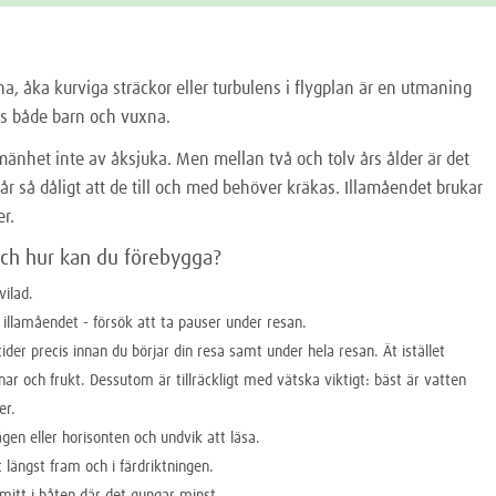
a, åka kurviga sträckor eller turbulens i flygplan är en utmaning
os både barn och vuxna.
lmänhet inte av åksjuka. Men mellan två och tolv års ålder är det
 så dåligt att de till och med behöver kräkas. Illamåendet brukar
r.
och hur kan du förebygga?
vilad.
r illamåendet - försök att ta pauser under resan.
ider precis innan du börjar din resa samt under hela resan. Ät istället
nnar och frukt. Dessutom är tillräckligt med vätska viktigt: bäst är vatten
er.
ägen eller horisonten och undvik att läsa.
t längst fram och i färdriktningen.
t mitt i båten där det gungar minst.