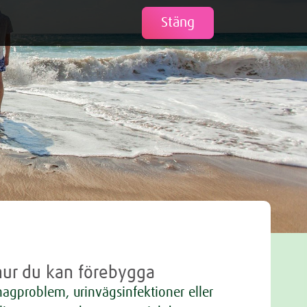
Tweet
Stäng
hur du kan förebygga
 magproblem, urinvägsinfektioner eller