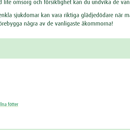
d lite omsorg och försiktighet kan du undvika de van
nkla sjukdomar kan vara riktiga glädjedödare när man 
förebygga några av de vanligaste åkommorna!
lna fötter