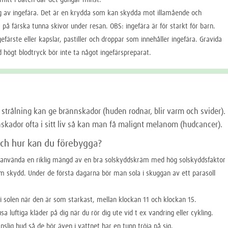
ng av ingefära. Det är en krydda som kan skydda mot illamående och
 på färska tunna skivor under resan. OBS: ingefära är för starkt för barn.
gefärste eller kapslar, pastiller och droppar som innehåller ingefära. Gravida
 högt blodtryck bör inte ta något ingefärspreparat.
a strålning kan ge brännskador (huden rodnar, blir varm och svider).
skador ofta i sitt liv så kan man få malignt melanom (hudcancer).
och hur kan du förebygga?
tt använda en riklig mängd av en bra solskyddskräm med hög solskyddsfaktor
m skydd. Under de första dagarna bör man sola i skuggan av ett parasoll
 i solen när den är som starkast, mellan klockan 11 och klockan 15.
sa luftiga kläder på dig när du rör dig ute vid t ex vandring eller cykling.
nslig hud så de bör även i vattnet har en tunn tröja på sig.