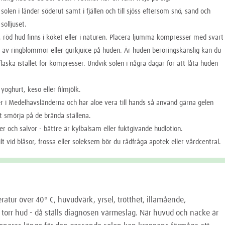
solen i länder söderut samt i fjällen och till sjöss eftersom snö, sand och
 solljuset.
, röd hud finns i köket eller i naturen. Placera ljumma kompresser med svart
rt av ringblommor eller gurkjuice på huden. Är huden beröringskänslig kan du
laska istället för kompresser. Undvik solen i några dagar för att låta huden
 yoghurt, keso eller filmjölk.
r i Medelhavsländerna och har aloe vera till hands så använd gärna gelen
tt smörja på de brända ställena.
r och salvor - bättre är kylbalsam eller fuktgivande hudlotion.
kilt vid blåsor, frossa eller soleksem bör du rådfråga apotek eller vårdcentral.
atur över 40° C, huvudvärk, yrsel, trötthet, illamående,
 torr hud - då ställs diagnosen värmeslag. När huvud och nacke är