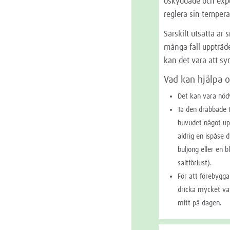
oskyddade och expo
reglera sin tempera
Särskilt utsatta är 
många fall uppträde
kan det vara att sy
Vad kan hjälpa 
Det kan vara nöd
Ta den drabbade t
huvudet något up
aldrig en ispåse 
buljong eller en 
saltförlust).
För att förebygg
dricka mycket vat
mitt på dagen.