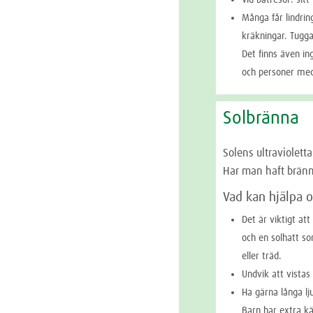
Många får lindri
kräkningar. Tugga
Det finns även in
och personer med
Solbränna
Solens ultraviolett
Har man haft bränn
Vad kan hjälpa 
Det är viktigt a
och en solhatt so
eller träd.
Undvik att vistas
Ha gärna långa lju
Barn har extra kä