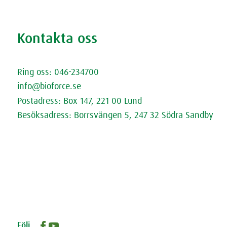
Rödbetsbrownie
Kontakta oss
Kontakta oss
Ring oss: 046-234700
info@bioforce.se
Postadress: Box 147, 221 00 Lund
Besöksadress: Borrsvängen 5, 247 32 Södra Sandby
Öppettider
Fråga Doktorn (extern länk)
Cookies
Dataskyddspolicy
Följ