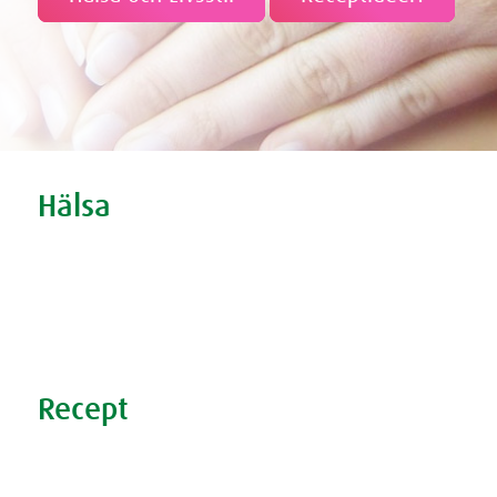
Tweet
Share this selection
Hälsa
Oro och nedstämdhet
Stress
Förkylning
Sömnproblem
Recept
Nyttiga recept
Supersmoothies