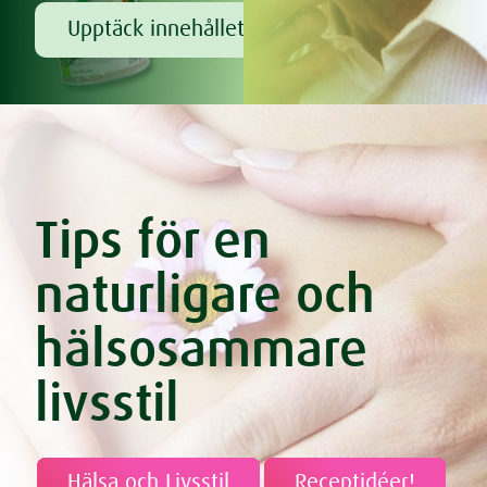
Upptäck innehållet!
Tips för en
naturligare och
hälsosammare
livsstil
Hälsa och Livsstil
Receptidéer!