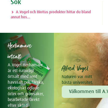
Sök
A.Vogel och Biottas produkter hittar du bland
annat hos...
Herbamare
örtsalt
A.Vogel Herbamare
Alfred Vogel
är ett naturligt
örtsalt med rent
Naturen var mitt
havssalt och färska,
bästa universitet.
ekologiskt odlade
Välkommen till A.V
örter och grönsaker,
bearbetade direkt
efter skörd.