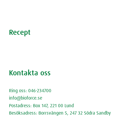
Stress
Förkylning
Sömnproblem
Recept
Nyttiga recept
Supersmoothies
Rödbetsbrownie
Kontakta oss
Kontakta oss
Ring oss: 046-234700
info@bioforce.se
Postadress: Box 147, 221 00 Lund
Besöksadress: Borrsvängen 5, 247 32 Södra Sandby