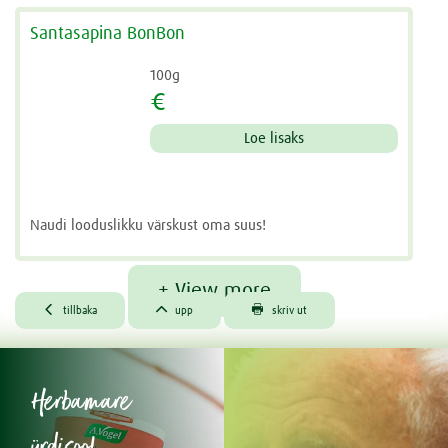
Santasapina BonBon
100g
€
Loe lisaks
Naudi looduslikku värskust oma suus!
+ View more



tillbaka
upp
skriv ut
Herbamare
ürdisool