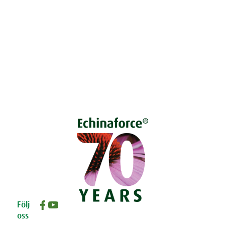
Öppettider
Fråga Doktorn (extern länk)
Cookies
Dataskyddspolicy
Följ
oss