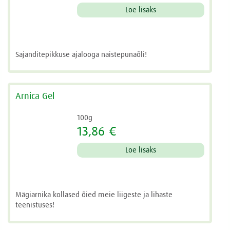
Loe lisaks
Sajanditepikkuse ajalooga naistepunaõli!
Arnica Gel
100g
13,86 €
Loe lisaks
Mägiarnika kollased õied meie liigeste ja lihaste
teenistuses!