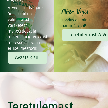
A.Vogel Herbamare
Alfred Vogel
ürdisoolad on
valmistatud
Loodus oli minu
värsketest
parim ülikool!
maheürtidest ja
Teretulemast A.Vo
mineraalaineterikkast
meresoolast väga
erilisel meetodil!
Avasta sisu!
Teretulemast