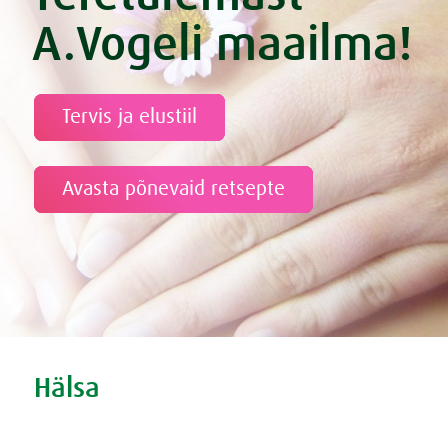
A.Vogeli maailma!
Tervis ja elustiil
Avasta põnevaid retsepte
Tweet
Share this selection
Hälsa
Oro och nedstämdhet