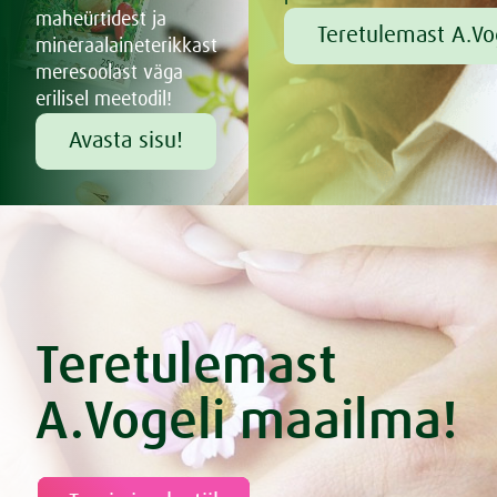
maheürtidest ja
Teretulemast A.Vo
mineraalaineterikkast
meresoolast väga
erilisel meetodil!
Avasta sisu!
Teretulemast
A.Vogeli maailma!