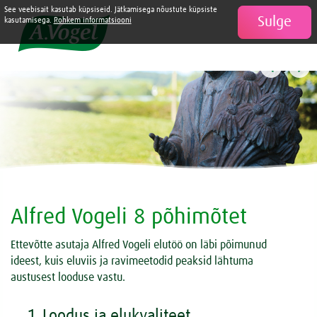
See veebisait kasutab küpsiseid. Jätkamisega nõustute küpsiste
Sulge

kasutamisega.
Rohkem informatsiooni
Alfred Vogeli 8 põhimõtet
Ettevõtte asutaja Alfred Vogeli elutöö on läbi põimunud
ideest, kuis eluviis ja ravimeetodid peaksid lähtuma
austusest looduse vastu.
1. Loodus ja elukvaliteet
2