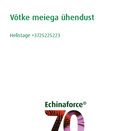
Võtke meiega ühendust
Kirjutage meile
Helistage +3725225223
Kontakt
Küpsised
Privaatsuspoliitika