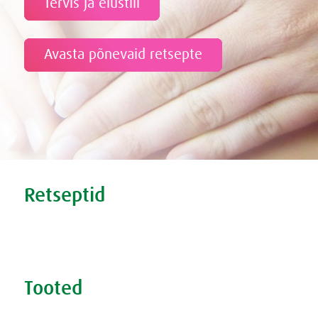
Tervis ja elustiil
Avasta põnevaid retsepte
Tweet
Share this selection
Retseptid
Tervislikud retseptid
Supersmuutid
Tooted
Otsige toodet