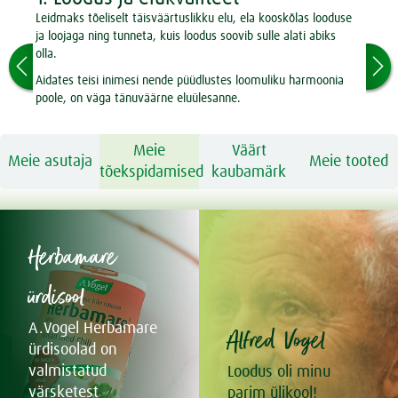
Leidmaks tõeliselt täisväärtuslikku elu, ela kooskõlas looduse
Et
ja loojaga ning tunneta, kuis loodus soovib sulle alati abiks
ta
olla.
ku
Aidates teisi inimesi nende püüdlustes loomuliku harmoonia
Te
poole, on väga tänuväärne eluülesanne.
va
el
Meie
Väärt
Meie asutaja
Meie tooted
tõekspidamised
kaubamärk
Herbamare
ürdisool
A.Vogel Herbamare
Alfred Vogel
ürdisoolad on
valmistatud
Loodus oli minu
värsketest
parim ülikool!