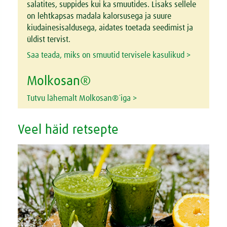
salatites, suppides kui ka smuutides. Lisaks sellele
on lehtkapsas madala kalorsusega ja suure
kiudainesisaldusega, aidates toetada seedimist ja
üldist tervist.
Saa teada, miks on smuutid tervisele kasulikud >
Molkosan®
Tutvu lähemalt Molkosan®´iga >
Veel häid retsepte