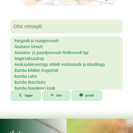
Porgandi-ja mangosmuuti
Ananassi smuuti
Ananassi- ja puuviljasmuuti Molkosan®'iga
Angervaksasiirup
Avokaadokreemiga võileib vutimunade ja idanditega
Bambu kihiline magustoit
Bambu Latte
Bambu Macchiato
Bambu Napoleon´i kook
Bambu pehme piparkook Bambu kohvijoogiga



tagasi
üles
prindi
Bambu vegan kook
Bambu-juustutort
Bambuccino
Bambumisu ehk kofeiinivaba tiramisu Bambu kohviga
Banaani-Bambu Smoothie
Biotta Vita7 rohesmuuti