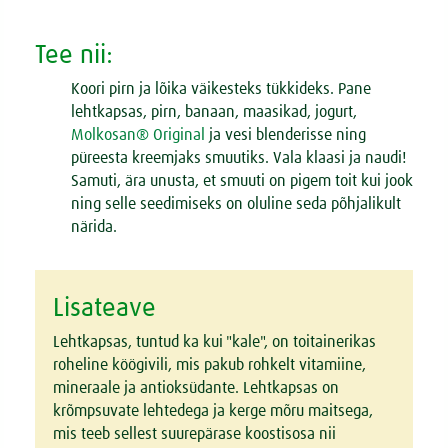
Tee nii:
Koori pirn ja lõika väikesteks tükkideks. Pane
lehtkapsas, pirn, banaan, maasikad, jogurt,
Molkosan®
Original
ja vesi blenderisse ning
püreesta kreemjaks smuutiks. Vala klaasi ja naudi!
Samuti, ära unusta, et smuuti on pigem toit kui jook
ning selle seedimiseks on oluline seda põhjalikult
närida.
Lisateave
Lehtkapsas, tuntud ka kui "kale", on toitainerikas
roheline köögivili, mis pakub rohkelt vitamiine,
mineraale ja antioksüdante. Lehtkapsas on
krõmpsuvate lehtedega ja kerge mõru maitsega,
mis teeb sellest suurepärase koostisosa nii