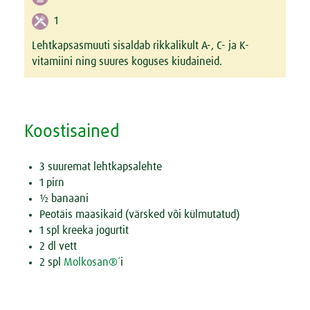
1
Lehtkapsasmuuti sisaldab rikkalikult A-, C- ja K-
vitamiini ning suures koguses kiudaineid.
Koostisained
3 suuremat lehtkapsalehte
1 pirn
½ banaani
Peotäis maasikaid (värsked või külmutatud)
1 spl kreeka jogurtit
2 dl vett
2 spl
Molkosan
®
´i