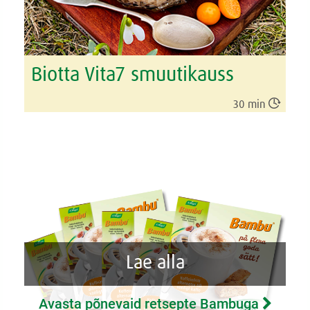
Biotta Vita7 smuutikauss

30 min
Lae alla
Avasta põnevaid retsepte Bambuga