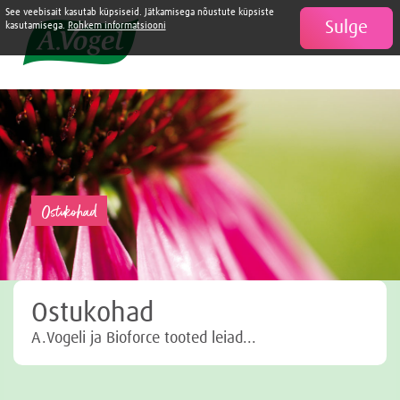
See veebisait kasutab küpsiseid. Jätkamisega nõustute küpsiste
Sulge

kasutamisega.
Rohkem informatsiooni
Ostukohad
Ostukohad
A.Vogeli ja Bioforce tooted leiad...