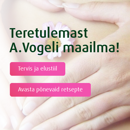
Teretulemast
A.Vogeli maailma!
Tervis ja elustiil
Avasta põnevaid retsepte