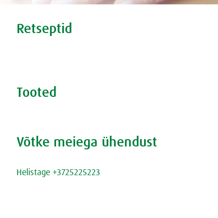
Tweet
Share this selection
Retseptid
Tervislikud retseptid
Supersmuutid
Tooted
Otsige toodet
Võtke meiega ühendust
Kirjutage meile
Helistage +3725225223
Kontakt
Küpsised