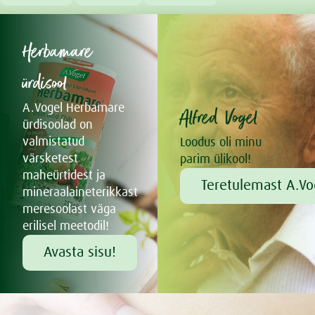
Herbamare
ürdisool
A.Vogel Herbamare
Alfred Vogel
ürdisoolad on
valmistatud
Loodus oli minu
värsketest
parim ülikool!
maheürtidest ja
Teretulemast A.Vo
mineraalaineterikkast
meresoolast väga
erilisel meetodil!
Avasta sisu!