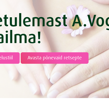
etulemast A.Vo
ilma!
elustiil
Avasta põnevaid retsepte