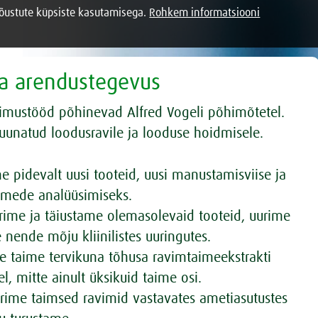
nõustute küpsiste kasutamisega.
Rohkem informatsiooni
ja arendustegevus
imustööd põhinevad Alfred Vogeli põhimõtetel.
uunatud loodusravile ja looduse hoidmisele.
 pidevalt uusi tooteid, uusi manustamisviise ja
aimede analüüsimiseks.
ime ja täiustame olemasolevaid tooteid, uurime
 nende mõju kliinilistes uuringutes.
 taime tervikuna tõhusa ravimtaimeekstrakti
l, mitte ainult üksikuid taime osi.
erime taimsed ravimid vastavates ametiasutustes