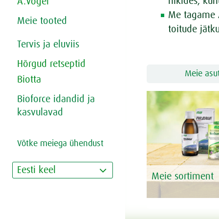
riikides, ku
A.Vogel
Me tagame A.
Meie tooted
toitude jätk
Tervis ja eluviis
Hõrgud retseptid
Meie asu
Biotta
Bioforce idandid ja
kasvulavad
Võtke meiega ühendust
Eesti keel
Meie sortiment