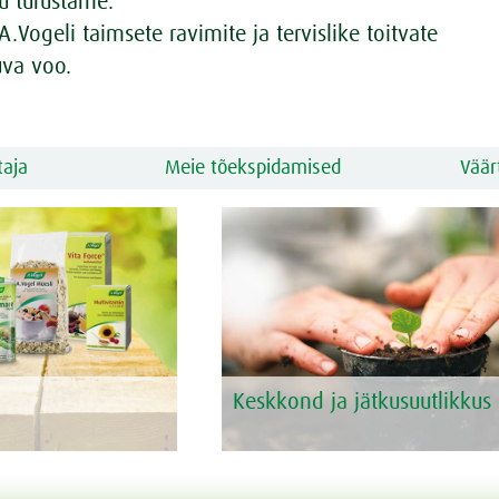
hu turustame.
Vogeli taimsete ravimite ja tervislike toitvate
uva voo.
taja
Meie tõekspidamised
Väär
Keskkond ja jätkusuutlikkus