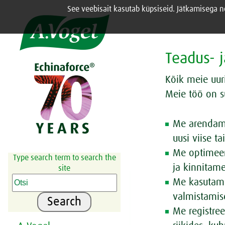
See veebisait kasutab küpsiseid. Jätkamisega 
Share this selection

Teadus- 
Kõik meie uur
Meie töö on s
Me arendame
uusi viise t
Me optimeer
Type search term to search the
ja kinnitame
site
Me kasutame
valmistamise
Search
Me registre