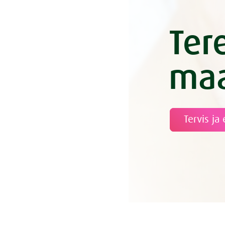
Ter
maa
Tervis ja 