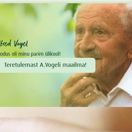
lfred Vogel
odus oli minu parim ülikool!
Teretulemast A.Vogeli maailma!