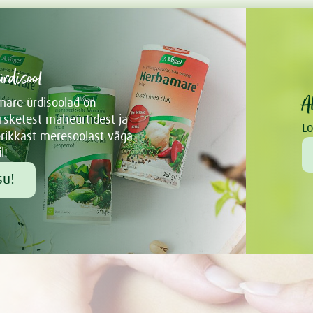
rdisool
A
mare ürdisoolad on
rsketest maheürtidest ja
Lo
rikkast meresoolast väga
l!
su!