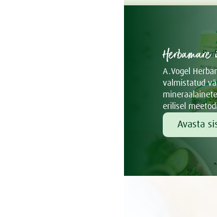
Herbamare ü
A.Vogel Herba
valmistatud vä
mineraalainete
erilisel meetodi
Avasta si