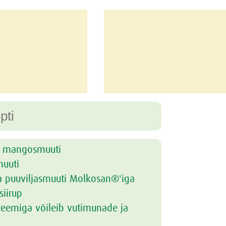
a mangosmuuti
muuti
a puuviljasmuuti Molkosan®'iga
iirup
eemiga võileib vutimunade ja