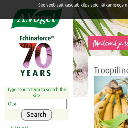
See veebisait kasutab küpsiseid. Jätkamisega 
Share this selection

Maitsvad ja te
Troopilin
Type search term to search the
site
Search