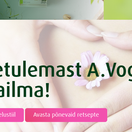
st
adid
värskete idanditega
lillkapsas
ananassi shot kõhule
supp kanaga
sidrunimarinaad
etulemast A.Vo
picy vürtsikas salatikaste
t Bambu viljakohvikook
ilma!
ndavat lassit: mangolassi ja
i
aad
rtsikas panna cotta pohladega
elustiil
Avasta põnevaid retsepte
 - lehtkapsasmuuti