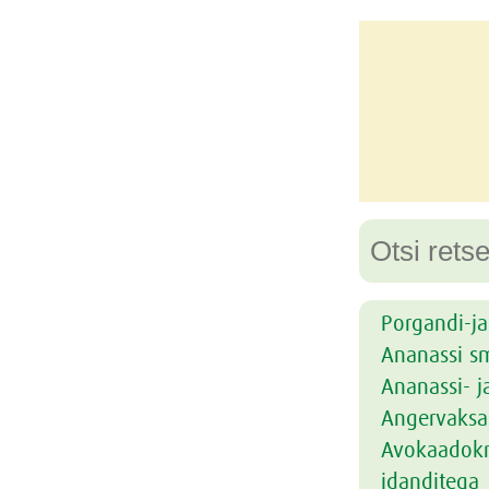
Porgandi-j
Ananassi s
Ananassi- j
Angervaksas
Avokaadokr
idanditega