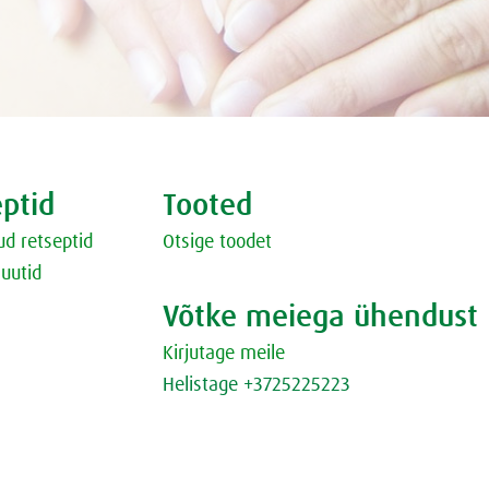
Bambuga
ipuruga jäätis
iasmuutit
 ramen
p kana ja seentega
giviljakokteil
ptid
Tooted
t grillitud ananassiga
ud retseptid
Otsige toodet
apsasupp kreeka jogurtiga
uutid
karulauguravioolid
nna cotta
Võtke meiega ühendust
ikas
Kirjutage meile
si
Helistage +3725225223
l
kur
ananassi smuuti