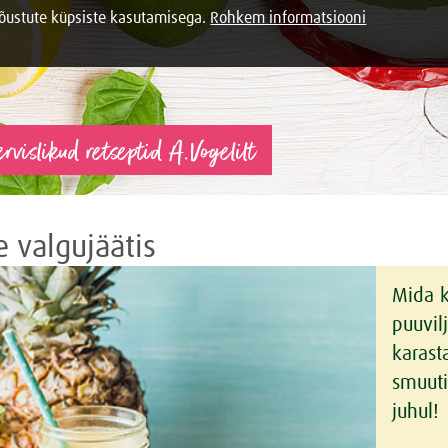
nõustute küpsiste kasutamisega.
Rohkem informatsiooni
rvislikud retseptid A.Vogelilt
e valgujäätis
Mida k
puuvil
karast
smuuti
juhul!