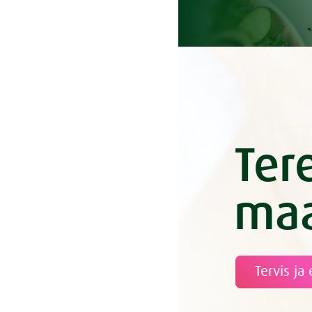
Gazpacho
Grillitud juu
Grillmarina
Guacamole 
Hapendatud 
Hapukapsa-
Hapukapsa
Herbamare 
Ter
Herbamare S
Kaerajahus
maa
Kaks värske
idanditelass
Karrimarin
Kihiline vü
Tervis ja 
Killer Kale
Kimchi