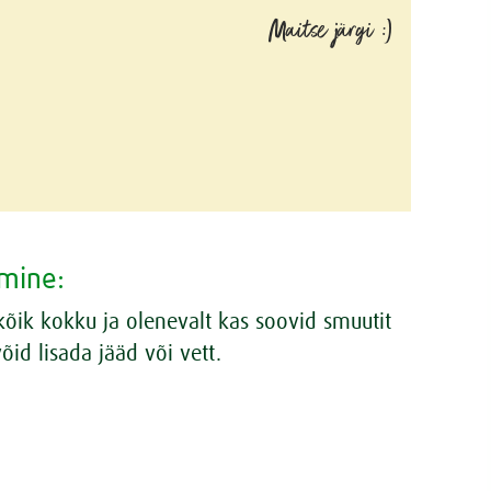
Maitse järgi :)
mine:
õik kokku ja olenevalt kas soovid smuutit
võid lisada jääd või vett.