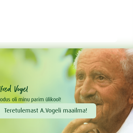
lfred Vogel
odus oli minu parim ülikool!
Teretulemast A.Vogeli maailma!