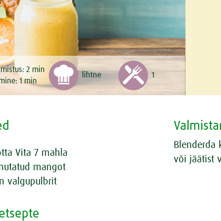
lmistus:
2
min
lihtne
1
mine:
1
min
ed
Valmista
Blenderda k
tta Vita 7 mahla
või jäätist 
mutatud mangot
n valgupulbrit
retsepte