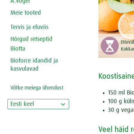
A.Vogel
Meie tooted
Tervis ja eluviis
Hõrgud retseptid
Etteva
Biotta
Kokka
Bioforce idandid ja
kasvulavad
Koostisain
Võtke meiega ühendust
150 ml Bio
100 g kül
Eesti keel
30 g vega
Veel häid 