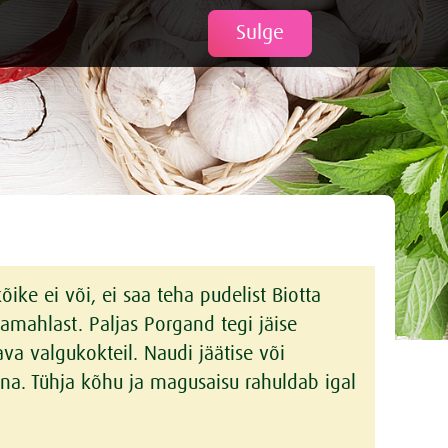
Tweet
Sulge
õike ei või, ei saa teha pudelist Biotta
jamahlast. Paljas Porgand tegi jäise
ava valgukokteil. Naudi jäätise või
na. Tühja kõhu ja magusaisu rahuldab igal