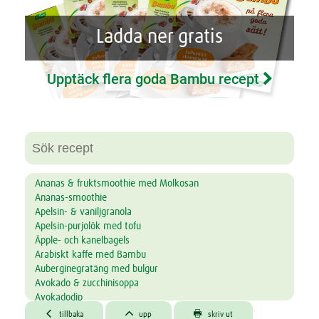
Ladda ner gratis
Upptäck flera goda Bambu recept
Ananas & fruktsmoothie med Molkosan
Ananas-smoothie
Apelsin- & vaniljgranola
Apelsin-purjolök med tofu
Äpple- och kanelbagels
Arabiskt kaffe med Bambu
Auberginegratäng med bulgur
Avokado & zucchinisoppa
Avokadodip
Avokadodipp med groddar



tillbaka
upp
skriv ut