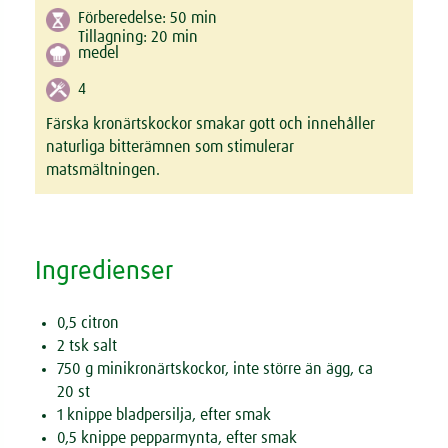
Förberedelse:
50
min
Tillagning:
20
min
medel
4
Färska kronärtskockor smakar gott och innehåller
naturliga bitterämnen som stimulerar
matsmältningen.
Ingredienser
0,5 citron
2 tsk salt
750 g minikronärtskockor, inte större än ägg, ca
20 st
1 knippe bladpersilja, efter smak
0,5 knippe pepparmynta, efter smak