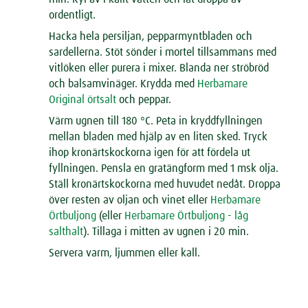
ordentligt.
Hacka hela persiljan, pepparmyntbladen och
sardellerna. Stöt sönder i mortel tillsammans med
vitlöken eller purera i mixer. Blanda ner ströbröd
och balsamvinäger. Krydda med
Herbamare
Original örtsalt
och peppar.
Värm ugnen till 180 °C. Peta in kryddfyllningen
mellan bladen med hjälp av en liten sked. Tryck
ihop kronärtskockorna igen för att fördela ut
fyllningen. Pensla en gratängform med 1 msk olja.
Ställ kronärtskockorna med huvudet nedåt. Droppa
över resten av oljan och vinet eller
Herbamare
Örtbuljong
(eller
Herbamare Örtbuljong - låg
salthalt
). Tillaga i mitten av ugnen i 20 min.
Servera varm, ljummen eller kall.