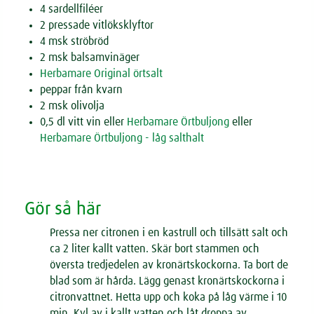
4 sardellfiléer
2 pressade vitlöksklyftor
4 msk ströbröd
2 msk balsamvinäger
Herbamare Original örtsalt
peppar från kvarn
2 msk olivolja
0,5 dl vitt vin eller
Herbamare Örtbuljong
eller
Herbamare Örtbuljong - låg salthalt
Gör så här
Pressa ner citronen i en kastrull och tillsätt salt och
ca 2 liter kallt vatten. Skär bort stammen och
översta tredjedelen av kronärtskockorna. Ta bort de
blad som är hårda. Lägg genast kronärtskockorna i
citronvattnet. Hetta upp och koka på låg värme i 10
min. Kyl av i kallt vatten och låt droppa av