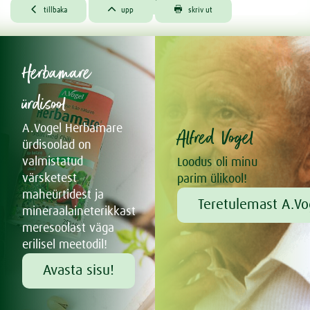



tillbaka
upp
skriv ut
Herbamare
ürdisool
A.Vogel Herbamare
Alfred Vogel
ürdisoolad on
valmistatud
Loodus oli minu
värsketest
parim ülikool!
maheürtidest ja
Teretulemast A.Vo
mineraalaineterikkast
meresoolast väga
erilisel meetodil!
Avasta sisu!