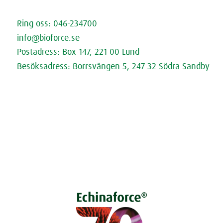
Kontakta oss
Ring oss: 046-234700
info@bioforce.se
Postadress: Box 147, 221 00 Lund
Besöksadress: Borrsvängen 5, 247 32 Södra Sandby
Öppettider
Fråga Doktorn (extern länk)
Cookies
Dataskyddspolicy