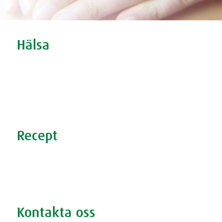
Tweet
Share this selection
Hälsa
Oro och nedstämdhet
Stress
Förkylning
Sömnproblem
Recept
Nyttiga recept
Supersmoothies
Rödbetsbrownie
Kontakta oss