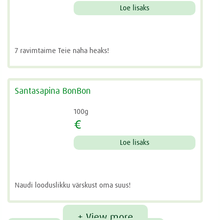
Loe lisaks
7 ravimtaime Teie naha heaks!
Santasapina BonBon
100g
€
Loe lisaks
Naudi looduslikku värskust oma suus!
+ View more