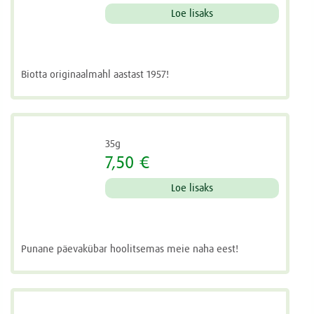
Loe lisaks
Biotta originaalmahl aastast 1957!
35g
7,50 €
Loe lisaks
Punane päevakübar hoolitsemas meie naha eest!