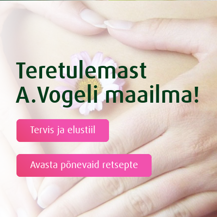
Teretulemast
A.Vogeli maailma!
Tervis ja elustiil
Avasta põnevaid retsepte