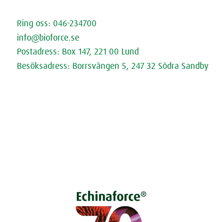
Kontakta oss
Ring oss: 046-234700
info@bioforce.se
Postadress: Box 147, 221 00 Lund
Besöksadress: Borrsvängen 5, 247 32 Södra Sandby
Öppettider
Fråga Doktorn (extern länk)
Cookies
Dataskyddspolicy