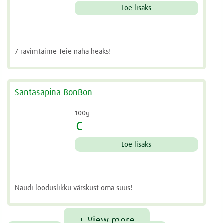
Loe lisaks
7 ravimtaime Teie naha heaks!
Santasapina BonBon
100g
€
Loe lisaks
Naudi looduslikku värskust oma suus!
+ View more