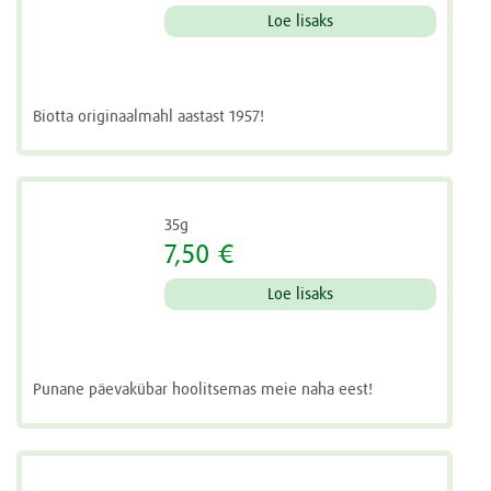
Loe lisaks
Biotta originaalmahl aastast 1957!
35g
7,50 €
Loe lisaks
Punane päevakübar hoolitsemas meie naha eest!