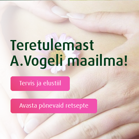
Teretulemast
A.Vogeli maailma!
Tervis ja elustiil
Avasta põnevaid retsepte