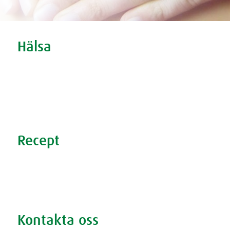
Tweet
Share this selection
Hälsa
Oro och nedstämdhet
Stress
Förkylning
Sömnproblem
Recept
Nyttiga recept
Supersmoothies
Rödbetsbrownie
Kontakta oss