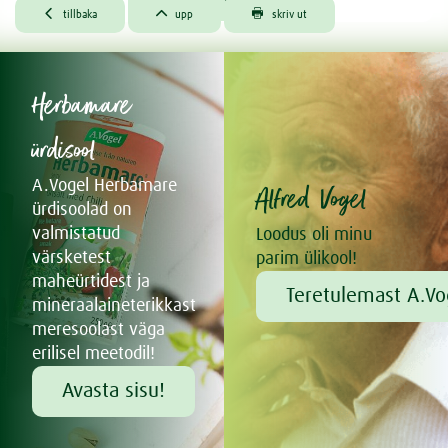



tillbaka
upp
skriv ut
Herbamare
ürdisool
A.Vogel Herbamare
Alfred Vogel
ürdisoolad on
valmistatud
Loodus oli minu
värsketest
parim ülikool!
maheürtidest ja
Teretulemast A.Vo
mineraalaineterikkast
meresoolast väga
erilisel meetodil!
Avasta sisu!